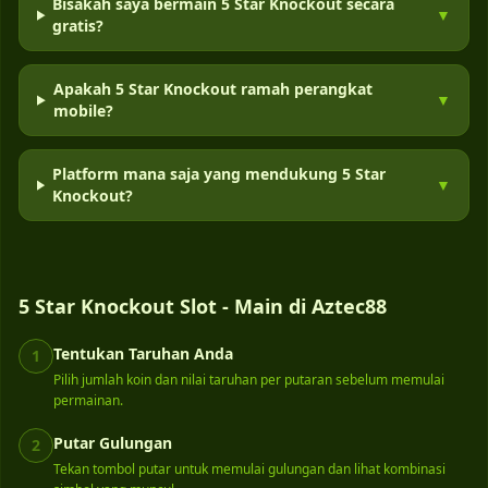
Bisakah saya bermain 5 Star Knockout secara
▼
gratis?
Apakah 5 Star Knockout ramah perangkat
▼
mobile?
Platform mana saja yang mendukung 5 Star
▼
Knockout?
5 Star Knockout Slot - Main di Aztec88
Tentukan Taruhan Anda
1
Pilih jumlah koin dan nilai taruhan per putaran sebelum memulai
permainan.
Putar Gulungan
2
Tekan tombol putar untuk memulai gulungan dan lihat kombinasi