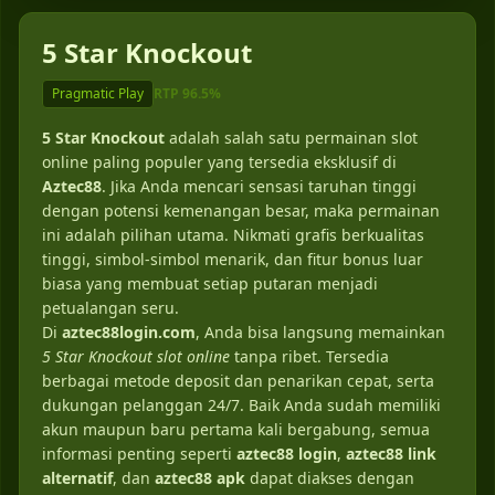
▶
5 Star Knockout
Pragmatic Play
RTP 96.5%
5 Star Knockout
adalah salah satu permainan slot
online paling populer yang tersedia eksklusif di
Aztec88
. Jika Anda mencari sensasi taruhan tinggi
dengan potensi kemenangan besar, maka permainan
ini adalah pilihan utama. Nikmati grafis berkualitas
tinggi, simbol-simbol menarik, dan fitur bonus luar
biasa yang membuat setiap putaran menjadi
petualangan seru.
Di
aztec88login.com
, Anda bisa langsung memainkan
5 Star Knockout slot online
tanpa ribet. Tersedia
berbagai metode deposit dan penarikan cepat, serta
dukungan pelanggan 24/7. Baik Anda sudah memiliki
akun maupun baru pertama kali bergabung, semua
informasi penting seperti
aztec88 login
,
aztec88 link
alternatif
, dan
aztec88 apk
dapat diakses dengan