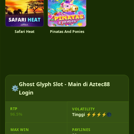
Safari Heat
Pinatas And Ponies
Ghost Glyph Slot - Main di Aztec88
⚙️
Login
RTP
VOLATILITY
96.5%
Tinggi ⚡⚡⚡⚡🌑
MAX WIN
PAYLINES