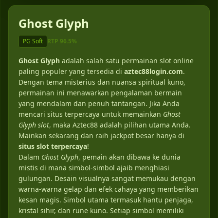
▶
Ghost Glyph
PG Soft
RTP 96.5%
Ghost Glyph
adalah salah satu permainan slot online
paling populer yang tersedia di
aztec88login.com
.
Dengan tema misterius dan nuansa spiritual kuno,
permainan ini menawarkan pengalaman bermain
yang mendalam dan penuh tantangan. Jika Anda
mencari situs terpercaya untuk memainkan
Ghost
Glyph slot
, maka Aztec88 adalah pilihan utama Anda.
Mainkan sekarang dan raih jackpot besar hanya di
situs slot terpercaya
!
Dalam
Ghost Glyph
, pemain akan dibawa ke dunia
mistis di mana simbol-simbol ajaib menghiasi
gulungan. Desain visualnya sangat memukau dengan
warna-warna gelap dan efek cahaya yang memberikan
kesan magis. Simbol utama termasuk hantu penjaga,
kristal sihir, dan rune kuno. Setiap simbol memiliki