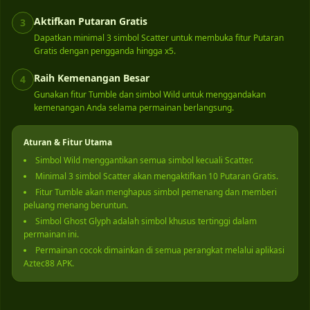
Aktifkan Putaran Gratis
3
Dapatkan minimal 3 simbol Scatter untuk membuka fitur Putaran
Gratis dengan pengganda hingga x5.
Raih Kemenangan Besar
4
Gunakan fitur Tumble dan simbol Wild untuk menggandakan
kemenangan Anda selama permainan berlangsung.
Aturan & Fitur Utama
Simbol Wild menggantikan semua simbol kecuali Scatter.
Minimal 3 simbol Scatter akan mengaktifkan 10 Putaran Gratis.
Fitur Tumble akan menghapus simbol pemenang dan memberi
peluang menang beruntun.
Simbol Ghost Glyph adalah simbol khusus tertinggi dalam
permainan ini.
Permainan cocok dimainkan di semua perangkat melalui aplikasi
Aztec88 APK.