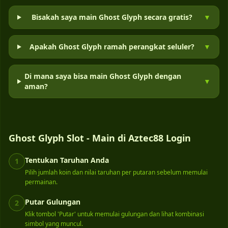
Bisakah saya main Ghost Glyph secara gratis?
▼
Apakah Ghost Glyph ramah perangkat seluler?
▼
Di mana saya bisa main Ghost Glyph dengan
▼
aman?
Ghost Glyph Slot - Main di Aztec88 Login
Tentukan Taruhan Anda
1
Pilih jumlah koin dan nilai taruhan per putaran sebelum memulai
permainan.
Putar Gulungan
2
Klik tombol 'Putar' untuk memulai gulungan dan lihat kombinasi
simbol yang muncul.