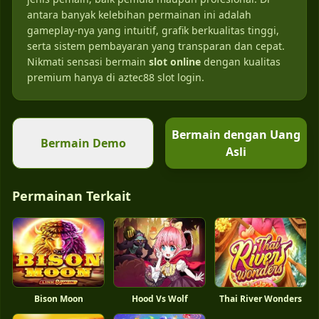
antara banyak kelebihan permainan ini adalah
gameplay-nya yang intuitif, grafik berkualitas tinggi,
serta sistem pembayaran yang transparan dan cepat.
Nikmati sensasi bermain
slot online
dengan kualitas
premium hanya di
aztec88 slot login
.
Bermain dengan Uang
Bermain Demo
Asli
Permainan Terkait
Bison Moon
Hood Vs Wolf
Thai River Wonders