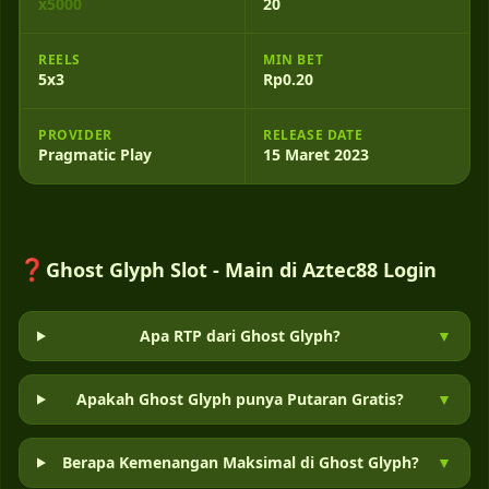
x5000
20
REELS
MIN BET
5x3
Rp0.20
PROVIDER
RELEASE DATE
Pragmatic Play
15 Maret 2023
❓
Ghost Glyph Slot - Main di Aztec88 Login
Apa RTP dari Ghost Glyph?
▼
Apakah Ghost Glyph punya Putaran Gratis?
▼
Berapa Kemenangan Maksimal di Ghost Glyph?
▼