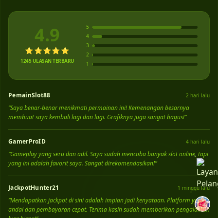
4.9
5
4
3
⭐⭐⭐⭐⭐
2
1245 ULASAN TERBARU
1
PemainSlot88
2 hari lalu
“Saya benar-benar menikmati permainan ini! Kemenangan besarnya
membuat saya kembali lagi dan lagi. Grafiknya juga sangat bagus!”
GamerProID
4 hari lalu
“Gameplay yang seru dan adil. Saya sudah mencoba banyak slot online, tapi
yang ini adalah favorit saya. Sangat direkomendasikan!”
JackpotHunter21
1 minggu lalu
“Mendapatkan jackpot di sini adalah impian jadi kenyataan. Platform yang
andal dan pembayaran cepat. Terima kasih sudah memberikan pengalaman