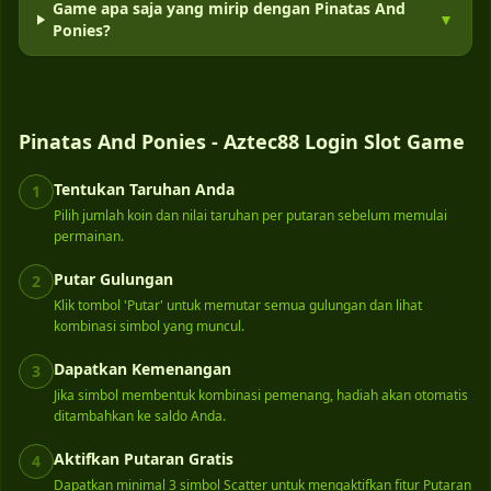
Game apa saja yang mirip dengan Pinatas And
▼
Ponies?
Pinatas And Ponies - Aztec88 Login Slot Game
Tentukan Taruhan Anda
1
Pilih jumlah koin dan nilai taruhan per putaran sebelum memulai
permainan.
Putar Gulungan
2
Klik tombol 'Putar' untuk memutar semua gulungan dan lihat
kombinasi simbol yang muncul.
Dapatkan Kemenangan
3
Jika simbol membentuk kombinasi pemenang, hadiah akan otomatis
ditambahkan ke saldo Anda.
Aktifkan Putaran Gratis
4
Dapatkan minimal 3 simbol Scatter untuk mengaktifkan fitur Putaran