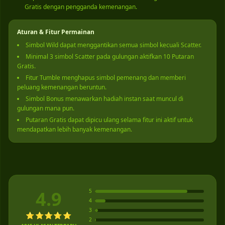
Gratis dengan pengganda kemenangan.
Aturan & Fitur Permainan
Simbol Wild dapat menggantikan semua simbol kecuali Scatter.
Minimal 3 simbol Scatter pada gulungan aktifkan 10 Putaran
Gratis.
Fitur Tumble menghapus simbol pemenang dan memberi
peluang kemenangan beruntun.
Simbol Bonus menawarkan hadiah instan saat muncul di
gulungan mana pun.
Putaran Gratis dapat dipicu ulang selama fitur ini aktif untuk
mendapatkan lebih banyak kemenangan.
4.9
5
4
3
⭐⭐⭐⭐⭐
2